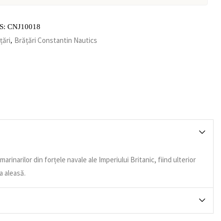
S:
CNJ10018
țări
Brățări Constantin Nautics
,
narilor din forțele navale ale Imperiului Britanic, fiind ulterior
a aleasă.