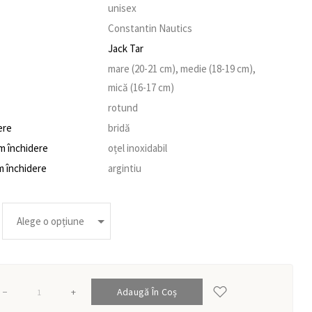
unisex
Constantin Nautics
Jack Tar
mare (20-21 cm), medie (18-19 cm),
mică (16-17 cm)
rotund
ere
bridă
m închidere
oțel inoxidabil
m închidere
argintiu
+
Adaugă În Coș