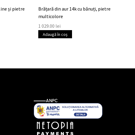
ine și pietre
Brățară din aur 14k cu bănuți, pietre
multicolore
1 029.00
lei
Adaugă în coș
ANPC