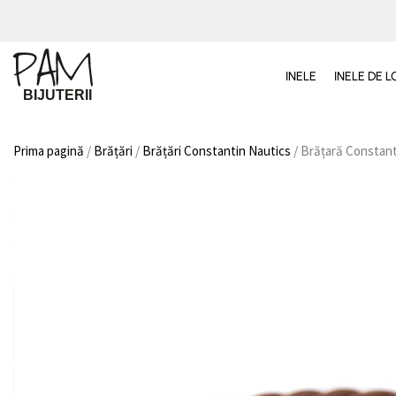
INELE
INELE DE
Prima pagină
/
Brățări
/
Brățări Constantin Nautics
/ Brățară Constant