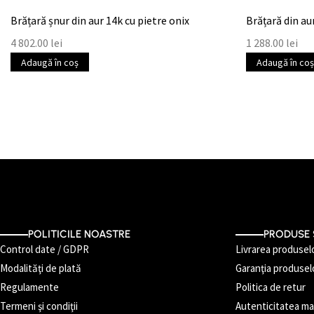
Brățară șnur din aur 14k cu pietre onix
Brățară din aur
4 802.00
lei
1 288.00
lei
Adaugă în coș
Adaugă în coș
POLITICILE NOASTRE
PRODUSE 
Control date / GDPR
Livrarea produsel
Modalităţi de plată
Garanţia produsel
Regulamente
Politica de retur
Termeni şi condiţii
Autenticitatea mat