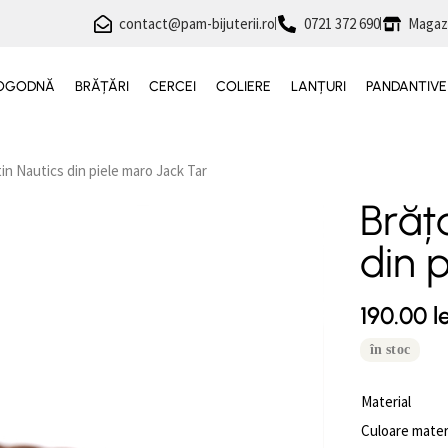
contact@pam-bijuterii.ro
0721 372 690
Magaz
 LOGODNĂ
BRĂȚĂRI
CERCEI
COLIERE
LANȚURI
PANDANTIVE
in Nautics din piele maro Jack Tar
Brăț
din 
190.00
le
în stoc
Material
Culoare mater