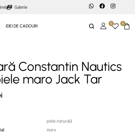
ine
Galerie
0
0
IDEI DE CADOURI
ară Constantin Nautics
piele maro Jack Tar
i
piele naturală
ial
maro