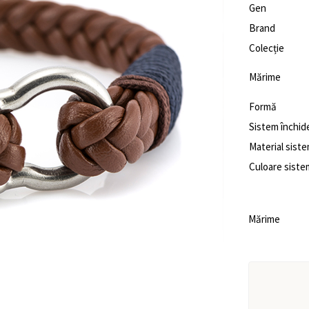
Gen
Brand
Colecție
Mărime
Formă
Sistem închid
Material siste
Culoare siste
Mărime