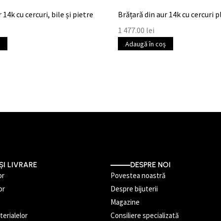
 14k cu cercuri, bile și pietre
Brățară din aur 14k cu cercuri pl
1 477.00
lei
Adaugă în coș
ȘI LIVRARE
DESPRE NOI
or
Povestea noastră
or
Despre bijuterii
Magazine
erialelor
Consiliere specializată