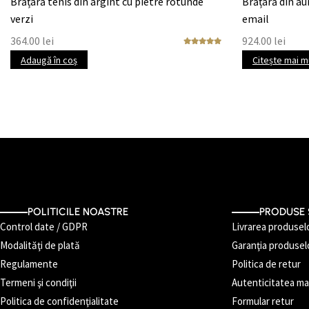
Brățară tenis din argint cu pietre rotunde
Brățară din aur
verzi
email
364.00
lei
924.00
lei
Adaugă în coș
Citește mai m
POLITICILE NOASTRE
PRODUSE 
Control date / GDPR
Livrarea produsel
Modalităţi de plată
Garanţia produsel
Regulamente
Politica de retur
Termeni şi condiţii
Autenticitatea mat
Politica de confidenţialitate
Formular retur