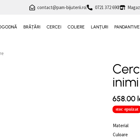
contact@pam-bijuterii.ro
0721 372 690
Magaz
 LOGODNĂ
BRĂȚĂRI
CERCEI
COLIERE
LANȚURI
PANDANTIVE
tre
Cerc
inimi
658.00
l
stoc epuizat
Material
Culoare