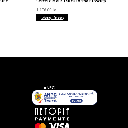
 albe
Cercei din aur 14k cu formă broscuță
1 176.00
lei
Adaugă în coș
ANPC