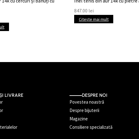
 14k cu cercuri și bănuți cu
Inel tenis din aur 14k cu pietre
847.00
lei
Citește mai mult
ult
ȘI LIVRARE
DESPRE NOI
or
Povestea noastră
or
Despre bijuterii
Magazine
erialelor
Consiliere specializată