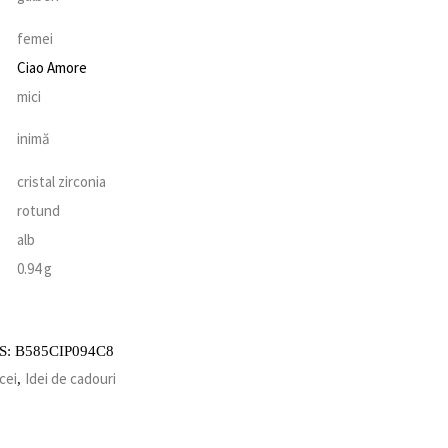
femei
Ciao Amore
mici
inimă
cristal zirconia
rotund
ă
alb
0.94 g
S:
B585CIP094C8
cei
Idei de cadouri
,