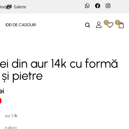
ine
Galerie
0
0
IDEI DE CADOURI
ei din aur 14k cu formă
 și pietre
ei
aur 14k
galben