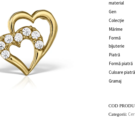
material
Gen
Colecție
Mărime
Formă
bijuterie
Piatră
Formă piatră
Culoare piatr
Gramaj
COD PRODU
Cer
Categorii: